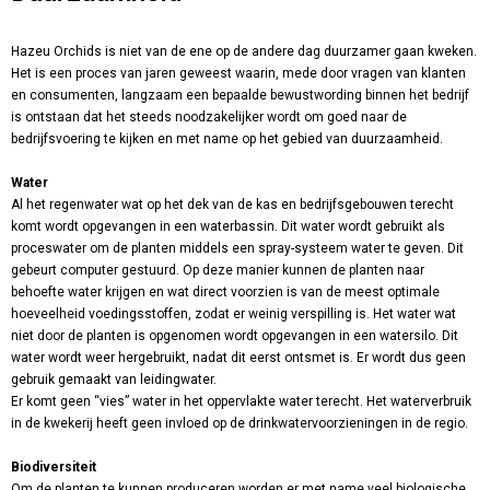
Hazeu Orchids is niet van de ene op de andere dag duurzamer gaan kweken.
Het is een proces van jaren geweest waarin, mede door vragen van klanten
en consumenten, langzaam een bepaalde bewustwording binnen het bedrijf
is ontstaan dat het steeds noodzakelijker wordt om goed naar de
bedrijfsvoering te kijken en met name op het gebied van duurzaamheid.
Water
Al het regenwater wat op het dek van de kas en bedrijfsgebouwen terecht
komt wordt opgevangen in een waterbassin. Dit water wordt gebruikt als
proceswater om de planten middels een spray-systeem water te geven. Dit
gebeurt computer gestuurd. Op deze manier kunnen de planten naar
behoefte water krijgen en wat direct voorzien is van de meest optimale
hoeveelheid voedingsstoffen, zodat er weinig verspilling is. Het water wat
niet door de planten is opgenomen wordt opgevangen in een watersilo. Dit
water wordt weer hergebruikt, nadat dit eerst ontsmet is. Er wordt dus geen
gebruik gemaakt van leidingwater.
Er komt geen “vies” water in het oppervlakte water terecht. Het waterverbruik
in de kwekerij heeft geen invloed op de drinkwatervoorzieningen in de regio.
Biodiversiteit
Om de planten te kunnen produceren worden er met name veel biologische