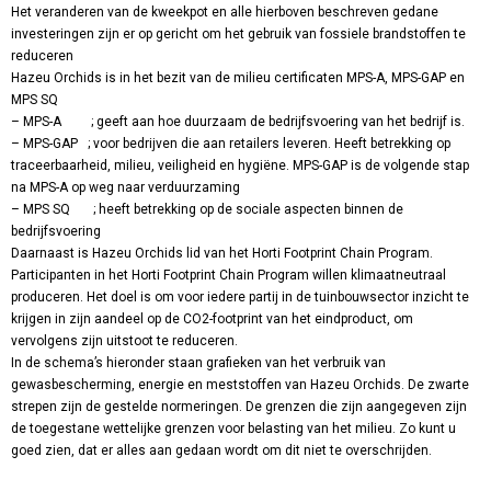
Het veranderen van de kweekpot en alle hierboven beschreven gedane
investeringen zijn er op gericht om het gebruik van fossiele brandstoffen te
reduceren
Hazeu Orchids is in het bezit van de milieu certificaten MPS-A, MPS-GAP en
MPS SQ
– MPS-A ; geeft aan hoe duurzaam de bedrijfsvoering van het bedrijf is.
– MPS-GAP ; voor bedrijven die aan retailers leveren. Heeft betrekking op
traceerbaarheid, milieu, veiligheid en hygiëne. MPS-GAP is de volgende stap
na MPS-A op weg naar verduurzaming
– MPS SQ ; heeft betrekking op de sociale aspecten binnen de
bedrijfsvoering
Daarnaast is Hazeu Orchids lid van het Horti Footprint Chain Program.
Participanten in het Horti Footprint Chain Program willen klimaatneutraal
produceren. Het doel is om voor iedere partij in de tuinbouwsector inzicht te
krijgen in zijn aandeel op de CO2-footprint van het eindproduct, om
vervolgens zijn uitstoot te reduceren.
In de schema’s hieronder staan grafieken van het verbruik van
gewasbescherming, energie en meststoffen van Hazeu Orchids. De zwarte
strepen zijn de gestelde normeringen. De grenzen die zijn aangegeven zijn
de toegestane wettelijke grenzen voor belasting van het milieu. Zo kunt u
goed zien, dat er alles aan gedaan wordt om dit niet te overschrijden.