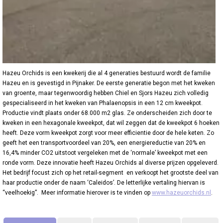
Hazeu Orchids is een kwekerij die al 4 generaties bestuurd wordt de familie
Hazeu en is gevestigd in Pijnaker. De eerste generatie begon met het kweken
van groente, maar tegenwoordig hebben Chiel en Sjors Hazeu zich volledig
gespecialiseerd in het kweken van Phalaenopsis in een 12 cm kweekpot.
Productie vindt plaats onder 68.000 m2 glas. Ze onderscheiden zich door te
kweken in een hexagonale kweekpot, dat wil zeggen dat de kweekpot 6 hoeken
heeft. Deze vorm kweekpot zorgt voor meer efficientie door de hele keten. Zo
geeft het een transportvoordeel van 20%, een energiereductie van 20% en
16,4% minder CO2 uitstoot vergeleken met de ‘normale’ kweekpot met een
ronde vorm. Deze innovatie heeft Hazeu Orchids al diverse prijzen opgeleverd.
Het bedrijf focust zich op het retail-segment en verkoopt het grootste deel van
haar productie onder de naam ‘Caleidos’. De letterlijke vertaling hiervan is
“veelhoekig”. Meer informatie hierover is te vinden op
www.hazeuorchids.nl
.