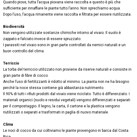
Quando piove, tutta l’acqua piovana viene raccolta e questo è più che
sufficiente per innaffiare le piante tutto l’anno. Non sprechiamo acqua.
Dopo l’uso, l’acqua rimanente viene raccolta e filtrata per essere riutilizzata.
Biodiversità
Non vengono utilizzate sostanze chimiche intorno al vivaio. Il suolo è
zappato e falciato invece di essere spruzzato.
I parassiti nel vivaio sono in gran parte controllati da nemici naturali e un
buon controllo del clima.
Terriccio
La torba del terriccio utilizzato non proviene da riserve naturali e consiste in
gran parte di fibre di cocco.
Anche l’uso di fertilizzanti è ridotto al minimo. La pianta non ne ha bisogno
perché la noce stessa contiene già abbastanza nutrimento.
Il 90% di tutti i rifiuti prodotti dal vivaio viene riciclato. Tutto è differenziato. I
materiali organici (suolo e residui vegetali) vengono differenziati e separati
per il compostaggio. Il legno, la carta, il cartone e la plastica vengono
riutilizzati o separati e trasformati in paglia di nuovo materiale.
Clima
Le noci di cocco da cui coltiviamo le piante provengono in barca dal Costa
Rica.